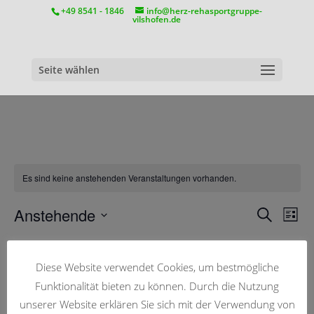
position:relative;
+49 8541 - 1846
info@herz-rehasportgruppe-
vilshofen.de
Seite wählen
Es sind keine anstehenden Veranstaltungen vorhanden.
Anstehende
Suche
Liste
V
Ver
Datum
Vergangene Veranstaltungen
wählen.
Diese Website verwendet Cookies, um bestmögliche
A
09. Juli 2026
Funktionalität bieten zu können. Durch die Nutzung
JULI
Suc
9
Tagesausflug zum Arber
unserer Website erklären Sie sich mit der Verwendung von
2026