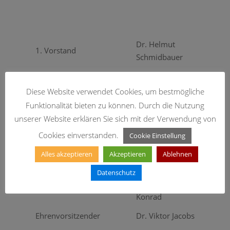
Dr. Helmut
1. Vorstand
Schmidbauer
2. Vorstand
Jürgen Huber
Diese Website verwendet Cookies, um bestmögliche
Kassier und
Josef
Funktionalität bieten zu können. Durch die Nutzung
Geschäftsführer
Knollmüller
unserer Website erklären Sie sich mit der Verwendung von
Schriftführerin
Silvia Ragaller
Cookies einverstanden.
Cookie Einstellung
Vertreterin Ü-Leiter
Margot Harrer
Alles akzeptieren
Akzeptieren
Ablehnen
Gerätewart
Josef Krückl
Datenschutz
Weinberger
Reiseleiter
Konrad
Ehrenvorsitzender
Dr. Viktor Jacobs