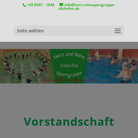
position:relative;
+49 8541 - 1846
info@herz-rehasportgruppe-
vilshofen.de
Seite wählen
Vorstandschaft