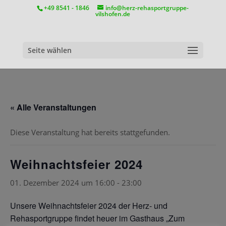
position:relative;
+49 8541 - 1846
info@herz-rehasportgruppe-
vilshofen.de
Seite wählen
« Alle Veranstaltungen
Diese Veranstaltung hat bereits stattgefunden.
Weihnachtsfeier 2024
01. Dezember 2024 um 16:00
-
23:00
Unsere Weihnachtsfeier 2024 der Herz- und
Rehasportgruppe findet heuer im Gasthaus „Zum