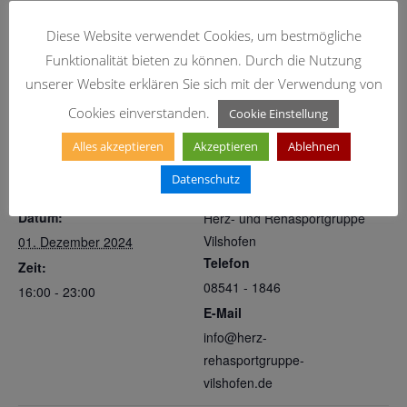
Straubinger Wirt“, Anzing 1 94501 Beutelsbach statt.
Diese Website verwendet Cookies, um bestmögliche
Funktionalität bieten zu können. Durch die Nutzung
unserer Website erklären Sie sich mit der Verwendung von
Zum Kalender hinzufügen
Cookies einverstanden.
Cookie Einstellung
Alles akzeptieren
Akzeptieren
Ablehnen
DETAILS
VERANSTALTER
Datenschutz
Datum:
Herz- und Rehasportgruppe
Vilshofen
01. Dezember 2024
Telefon
Zeit:
08541 - 1846
16:00 - 23:00
E-Mail
info@herz-
rehasportgruppe-
vilshofen.de