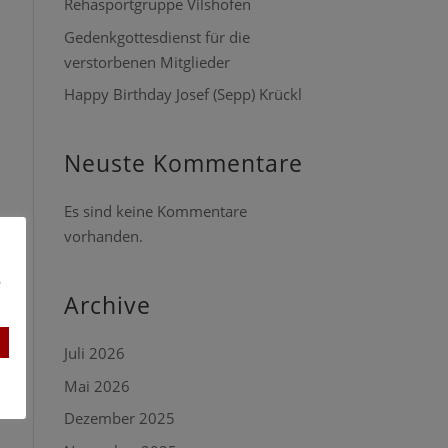
Rehasportgruppe Vilshofen
Gedenkgottesdienst für die
verstorbenen Mitglieder
Happy Birthday Josef (Sepp) Krückl
Neuste Kommentare
Es sind keine Kommentare
vorhanden.
e
Archive
Juli 2026
Mai 2026
Dezember 2025