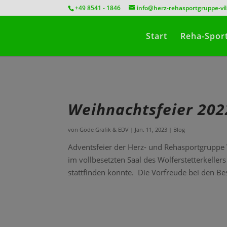
position:relative;
+49 8541 - 1846
info@herz-rehasportgruppe-vi
Start
Reha-Spor
Weihnachtsfeier 202
von
Göde Grafik & EDV
|
Jan. 11, 2023
|
Blog
Adventsfeier der Herz- und Rehasportgruppe 
im vollbesetzten Saal des Wolferstetterkeller
stattfinden konnte. Die Vorfreude bei den Be