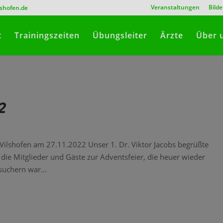
Veranstaltungen
Bilde
lshofen.de
t
Trainingszeiten
Übungsleiter
Ärzte
Über 
2
Vilshofen am 27.11.2022 Unser 1. Dr. Viktor Jacobs begrüßte
s die Mitglieder und Gäste zur Adventsfeier, die heuer wieder
suchern war...