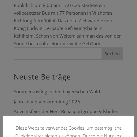
Pünktlich um 8.00 am 17.07.25 startete ein
vollbesetzter Bus mit 77 Personen in Vilshofen
Richtung Altmühltal. Das erste Ziel war die von
König Ludwig I. erbaute Befreiungshalle in
Kehlheim. Schon von Weitem sah man das von der
Sonne bestrahlte eindrucksvolle Gebäude...
Suchen
Neuste Beiträge
Sommerausflug in den bayerischen Wald
Jahreshauptversammlung 2026
Adventsfeier der Herz-Rehasportgruppe Vilshofen
Gedenkgottesdienst für die verstorbenen Mitglieder
Diese Website verwendet Cookies, um bestmögliche
Happy Birthday Josef (Sepp) Krückl
Funktionalität bieten zu können. Durch die Nutzung