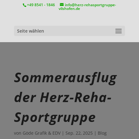
position:relative;
+49 8541 - 1846
info@herz-rehasportgruppe-
vilshofen.de
Seite wählen
Sommerausflug
der Herz-Reha-
Sportgruppe
von
Göde Grafik & EDV
|
Sep. 22, 2025
|
Blog