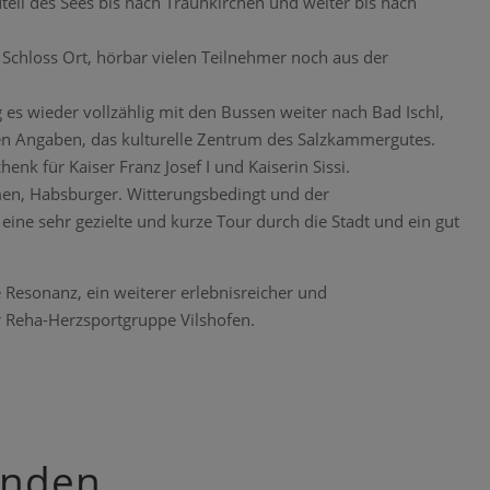
eil des Sees bis nach Traunkirchen und weiter bis nach
 Schloss Ort, hörbar vielen Teilnehmer noch aus der
es wieder vollzählig mit den Bussen weiter nach Bad Ischl,
en Angaben, das kulturelle Zentrum des Salzkammergutes.
nk für Kaiser Franz Josef I und Kaiserin Sissi.
men, Habsburger. Witterungsbedingt und der
 eine sehr gezielte und kurze Tour durch die Stadt und ein gut
e Resonanz, ein weiterer erlebnisreicher und
r Reha-Herzsportgruppe Vilshofen.
enden