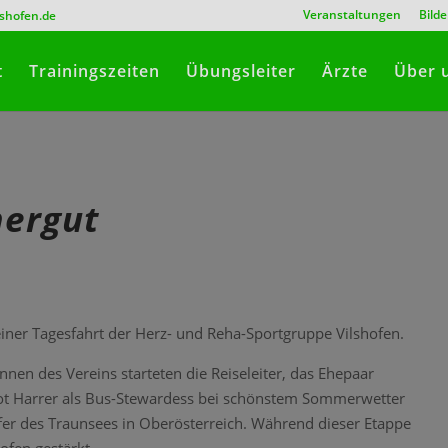
Veranstaltungen
Bilde
lshofen.de
t
Trainingszeiten
Übungsleiter
Ärzte
Über 
mergut
iner Tagesfahrt der Herz- und Reha-Sportgruppe Vilshofen.
nen des Vereins starteten die Reiseleiter, das Ehepaar
t Harrer als Bus-Stewardess bei schönstem Sommerwetter
r des Traunsees in Oberösterreich. Während dieser Etappe