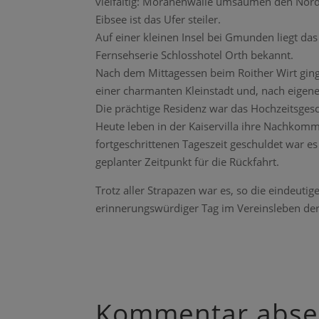
vielfältig: Moränenwälle umsäumen den Nordt
Eibsee ist das Ufer steiler.
Auf einer kleinen Insel bei Gmunden liegt das
Fernsehserie Schlosshotel Orth bekannt.
Nach dem Mittagessen beim Roither Wirt ging 
einer charmanten Kleinstadt und, nach eigen
Die prächtige Residenz war das Hochzeitsgesche
Heute leben in der Kaiservilla ihre Nachkom
fortgeschrittenen Tageszeit geschuldet war es
geplanter Zeitpunkt für die Rückfahrt.
Trotz aller Strapazen war es, so die eindeutig
erinnerungswürdiger Tag im Vereinsleben de
Kommentar abs