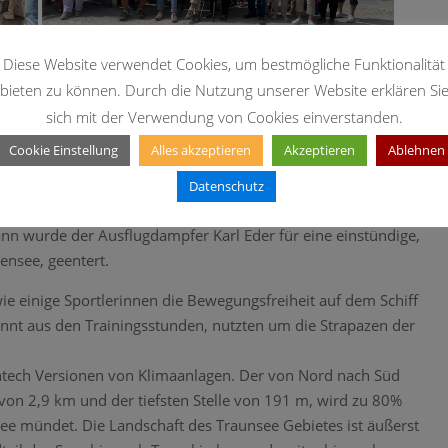
Diese Website verwendet Cookies, um bestmögliche Funktionalität
bieten zu können. Durch die Nutzung unserer Website erklären Si
sich mit der Verwendung von Cookies einverstanden.
en im dortigen Hafen italienische und einheimische
Cookie Einstellung
Alles akzeptieren
Akzeptieren
Ablehnen
owie edle Weine und sonstige Getränke angeboten und auch
Datenschutz
 andere Region mit südländischem Flair, Urlaubs Feeling pur.
dann wurde der Ausflugdampfer Karl Eder für eine einstündige,
ensee, geentert.
einige Sportlerinnen die Bewegungsfreiheit auf dem Schiff
nnt aus den Trainingsstunden, nutzten um die Strapazen der
htech Versionen von Klimaanlagen. Der von Nord nach Süd
 von 2,9 km und der tiefsten Stelle von 191 m, wird zu 80%
See mündet. Die Landschaft des Traunsee Gebietes ist äußerst