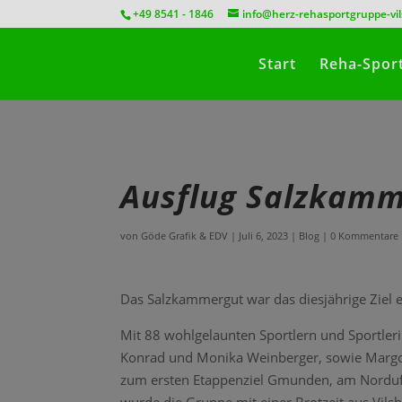
position:relative;
+49 8541 - 1846
info@herz-rehasportgruppe-vi
Start
Reha-Spor
Ausflug Salzkam
von
Göde Grafik & EDV
|
Juli 6, 2023
|
Blog
|
0 Kommentare
Das Salzkammergut war das diesjährige Ziel e
Mit 88 wohlgelaunten Sportlern und Sportlerin
Konrad und Monika Weinberger, sowie Margo
zum ersten Etappenziel Gmunden, am Nordufe